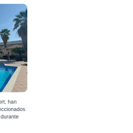
ort, han
eccionados
t durante