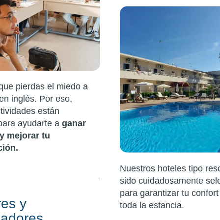
ue pierdas el miedo a
en inglés. Por eso,
tividades están
para ayudarte a
ganar
y mejorar tu
ción.
Nuestros hoteles tipo res
sido cuidadosamente sel
para garantizar tu confor
res y
toda la estancia.
nadores