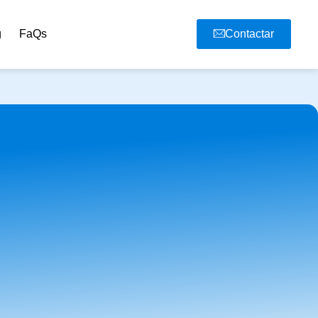
g
FaQs
Contactar