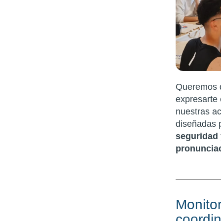
Queremos q
expresarte 
nuestras ac
diseñadas 
seguridad 
pronuncia
Monito
coordi